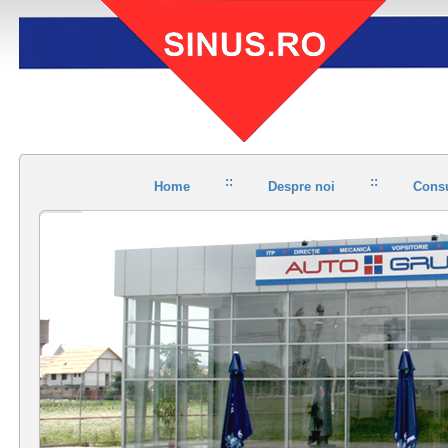
::
::
Home
Despre noi
Consu